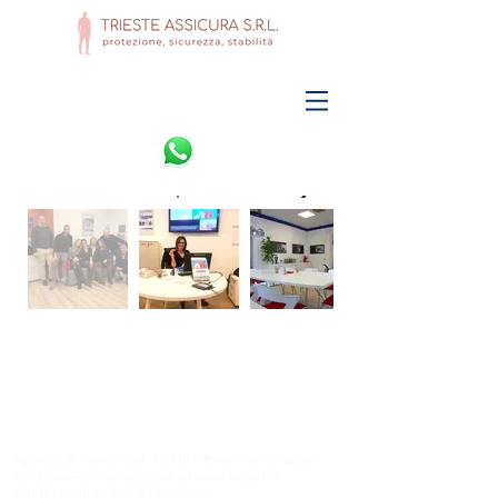
Agenzia di Trieste cod. 780 di Vittoria Assicurazioni,
iscrizione RUI consultabile su
www.ivass.it
n.
A000818506 in data 07/04/2026.