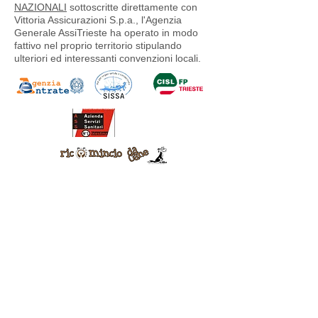
NAZIONALI
sottoscritte direttamente con
Vittoria Assicurazioni S.p.a., l'Agenzia
Generale AssiTrieste ha operato in modo
fattivo nel proprio territorio stipulando
ulteriori ed interessanti convenzioni locali.
Agenzia di Trieste cod. 780 di Vittoria Assicurazioni,
iscrizione RUI consultabile su
www.ivass.it
n.
A000818506 in data 07/04/2026.
Titolare del mandato è Trieste Assicura S.r.l., operante
in qualità di
intermediario soggetto al controllo IVASS
,
con sede legale in via Roma n. 20, 34132 Trieste.
Eventuali reclami potranno essere presentati
seguendo le indicazioni fornite al seguente link:
https://www.vittoriaassicurazioni.com/contatti/reclami/
-
info@assitrieste.it
- PEC:
triesteassicura@pec.it